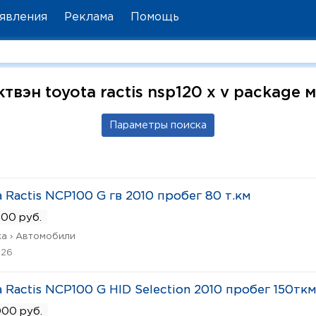
явления
Реклама
Помощь
твэн toyota ractis nsp120 x v package 
a Ractis NCP100 G гв 2010 пробег 80 т.км
00 руб.
а › Автомобили
026
a Ractis NCP100 G HID Selection 2010 пробег 150тк
00 руб.