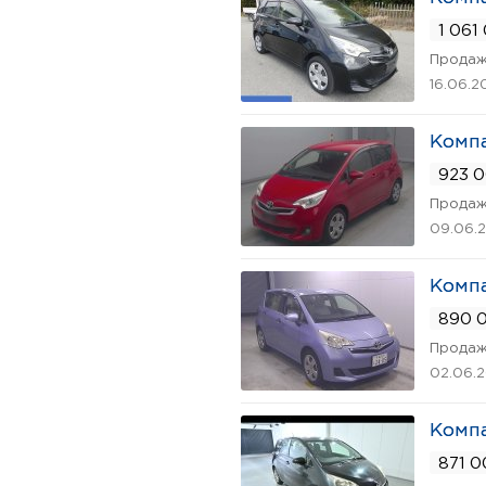
1 061
Продаж
16.06.2
Компа
923 0
Продаж
09.06.
Компа
890 0
Продаж
02.06.
Компа
871 0