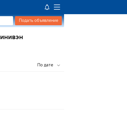
Подать объявление
минивэн
м