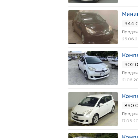
Минив
944 0
Продаж
25.06.
Компа
902 0
Продаж
21.06.2
Компа
890 0
Продаж
17.06.2
Компа