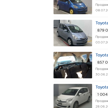
Продаж
08.07.
Toyot
879 0
Продаж
03.07.
Toyot
857 0
Продаж
30.06.
Toyot
1 004
Продаж
28.06.