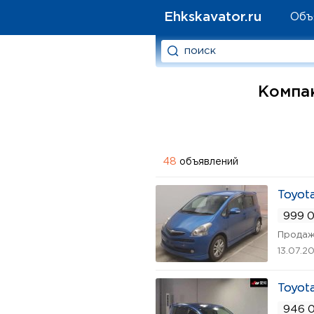
Ehkskavator.ru
Объ
Компак
48
объявлений
Toyot
999 0
Продаж
13.07.2
Toyot
946 0