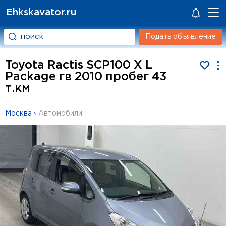
Ehkskavator.ru
Подать объявление
Toyota Ractis SCP100 X L
Package гв 2010 пробег 43
т.км
Москва
›
Автомобили