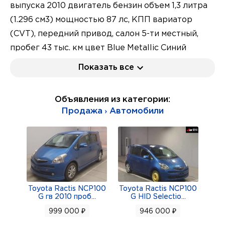
выпуска 2010 двигатель бензин объем 1,3 литра
(1.296 см3) мощностью 87 лс, КПП вариатор
(CVT), передний привод, салон 5-ти местный,
пробег 43 тыс. км цвет Blue Metallic Синий
металлик. Оценки аукциона 3,5 C C не
Показать все
конструктор, ЭСБКТС и ЭПТС есть, без пробега
РФ.
Объявления из категории:
Компактный минивэн Тойота Ractis 1-е
Продажа › Автомобили
поколение рестайлинг 2007, это субкомпактвэн,
созданный как идейный преемник популярной
Toyota Fun Cargo. Главная философия
автомобиля заложена в его n (бег/динамика),
Activity (активность) и Space (пространство.
Автомобиль спроектирован на платформе
Toyota Ractis NCP100
Toyota Ractis NCP100
G гв 2010 проб
...
G HID Selectio
...
Toyota Vitz (Yaris), но обладает увеличенной
999 000 ₽
946 000 ₽
высотой кузова и вертикальной посадкой, что