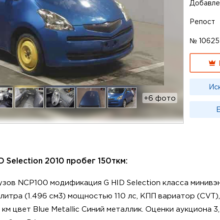
Добавле
Репост
№ 10625
Ис
+6 фото
Е
D Selection 2010 пробег 150ткм:
кузов NCP100 модификация G HID Selection класса минивэ
 литра (1.496 см3) мощностью 110 лс, КПП вариатор (CVT)
 км цвет Blue Metallic Синий металлик. Оценки аукциона 3