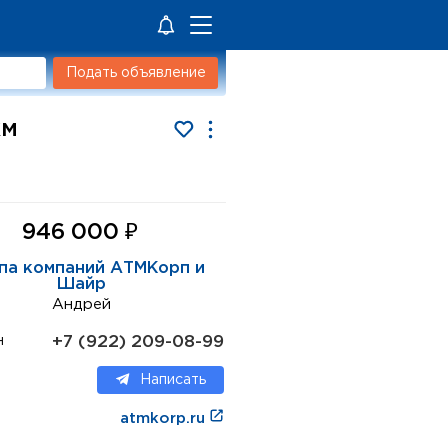
Подать объявление
км
₽
946 000
па компаний АТМКорп и
Шайр
Андрей
+7 (922) 209-08-99
н
Написать
atmkorp.ru