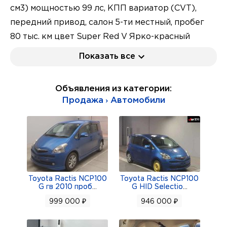
см3) мощностью 99 лс, КПП вариатор (CVT),
передний привод, салон 5-ти местный, пробег
80 тыс. км цвет Super Red V Ярко-красный
Absolutely Red или Cherry Red. Оценки аукциона
Показать все
3,5 D B не конструктор, ЭСБКТС и ЭПТС есть,
без пробега РФ.
Объявления из категории:
Компактный минивэн Тойота Ractis 2-е
Продажа › Автомобили
поколение рестайлинг 2014, новые передние
фары (во всех комплектациях они оснащены
светодиодными дневными ходовыми огнями) и
задние комбинированные фонари. Новая
решетка радиатора теперь с полной
хромированной рамкой в трехмерном стиле, по
Toyota Ractis NCP100
Toyota Ractis NCP100
G гв 2010 проб
...
G HID Selectio
...
мелочам обновлен салон, мотор стал более
999 000 ₽
946 000 ₽
экономичным за счет многочисленных
современных технологий, а также опциональной