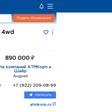
Подать объявление
н 4wd
₽
890 000
па компаний АТМКорп и
Шайр
Андрей
+7 (922) 209-08-99
н
Написать
atmkorp.ru