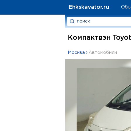
Ehkskavator.ru
Объ
Компактвэн Toyot
Москва
›
Автомобили