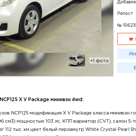
Добавле
Репост
№ 10623
Ис
+1 фото
Е
 NCP125 X V Package минивэн 4wd:
кузов NCP125 модификация X V Package класса минивэн го
496 см3) мощностью 103 лс, КПП вариатор (CVT), салон 5-
 112 тыс. км цвет белый перламутр White Crystal Pearl Sh