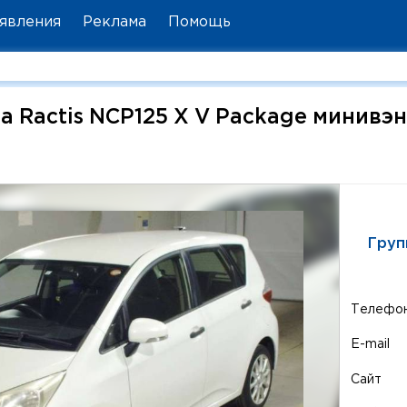
явления
Реклама
Помощь
a Ractis NCP125 X V Package минивэ
Груп
Телефо
E-mail
Сайт