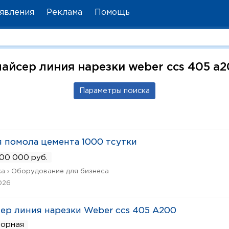
явления
Реклама
Помощь
айсер линия нарезки weber ссs 405 а
 помола цемента 1000 тсутки
00 000 руб.
а › Оборудование для бизнеса
026
ер линия нарезки Weber ссs 405 А200
ворная