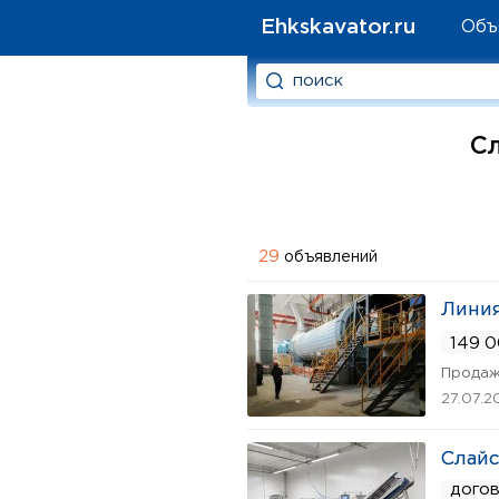
Ehkskavator.ru
Объ
Сл
29
объявлений
Линия
149 0
Продаж
27.07.2
Слайс
дого