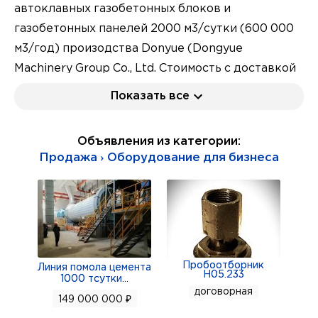
автоклавных газобетонных блоков и
газобетонных панелей 2000 м3/сутки (600 000
м3/год) произодства Donyue (Dongyue
Machinery Group Co., Ltd. Стоимость с доставкой
до Москвы, таможенной очисткой и НДС
Показать все
составляет (при курсе покупки юаня 11,5 руб. и
прямом контракте с фабрикой) на май 2026
Объявления из категории:
года. Оборудование для приоритетной продажи
Продажа › Оборудование для бизнеса
и может быть продано.
Характеристики:
Год выпуска: 2022;
Страна пр-ва: Китай
Состояние: хорошее, полностью рабочее,
Пробоотборник
Линия помола цемента
Н05.233
наработка 15 месяцев;
1000 тсутки
...
договорная
Срок поставки: около 15 недель.
149 000 000 ₽