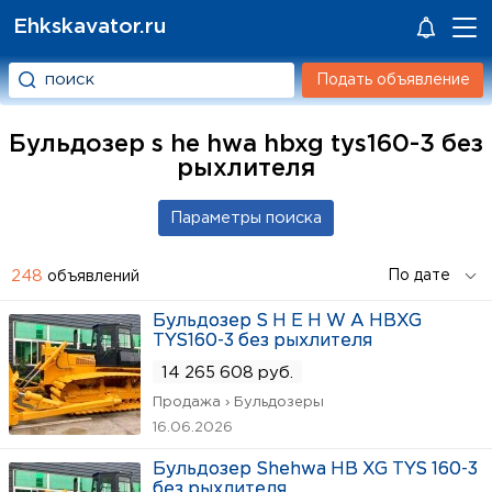
Ehkskavator.ru
Подать объявление
Бульдозер s he hwa hbxg tys160-3 без
рыхлителя
248
объявлений
Бульдозер S H E H W A HBXG
TYS160-3 без рыхлителя
14 265 608 руб.
Продажа › Бульдозеры
16.06.2026
Бульдозер Shehwa HB XG TYS 160-3
без рыхлителя