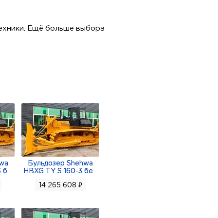
ехники. Ещё больше выбора
hwa
Бульдозер Shehwa
 б
...
HBXG TY S 160-3 бе
...
14 265 608 ₽
перед/3 назад)