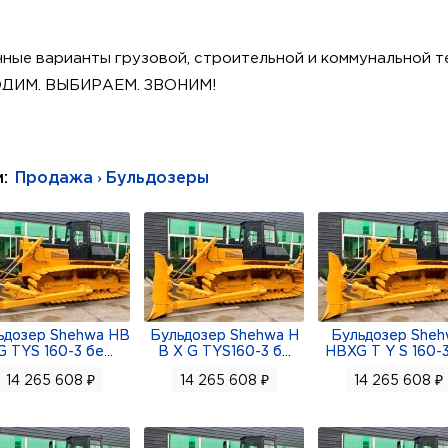
ные варианты грузовой, строительной и коммунальной т
ХОДИМ, ВЫБИРАЕМ, ЗВОНИМ!
з) другие виды бульдозеров различных характеристик.
Дополнительно
и:
Продажа › Бульдозеры
ед/назад: 3/3
-3.29 / 0-5.82 / 0-9.63 км/ч
4.28 / 0-7.59 / 0-12.53 км/ч
400 кг
осом (Tilt)
50 об/мин
ьдозер Shehwa HB
Бульдозер Shehwa H
Бульдозер She
G TYS 160-3 бе
...
B X G TYS160-3 б
...
HBXG T Y S 160-3
14 265 608 ₽
14 265 608 ₽
14 265 608 ₽
ная, с гидравлическим переключением под нагрузкой (3 в
°
•ч