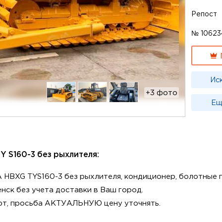
Репост
№ 10623
Ис
+3 фото
Ещ
Y S160-3 без рыхлителя:
BXG TYS160-3 без рыхлителя, кондиционер, болотные г
нск без учeтa дocтaвки в Вaш горoд.
лют, просьбa АКTУАЛЬHУЮ цену уточнять.