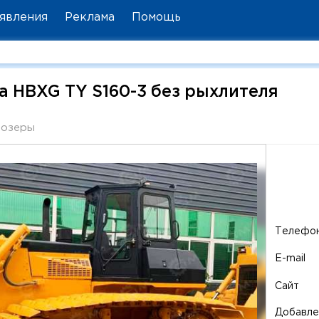
явления
Реклама
Помощь
 HBXG TY S160-3 без рыхлителя
дозеры
Телефо
E-mail
Сайт
Добавле