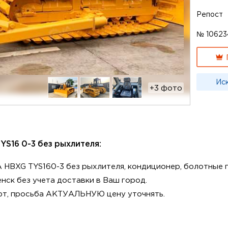
Репост
№ 10623
Ис
+3 фото
YS16 0-3 без рыхлителя:
BXG TYS160-3 без рыхлителя, кондиционер, болотные г
нск без учeтa дocтaвки в Вaш горoд.
лют, просьбa АКTУАЛЬHУЮ цену уточнять.