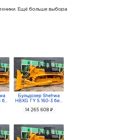
ехники. Ещё больше выбора
hwa
Бульдозер Shehwa
 б
...
HBXG TY S 160-3 бе
...
14 265 608 ₽
перед/3 назад)