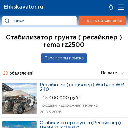
Ehkskavator.ru
Подать объявление
Стабилизатор грунта ( ресайклер )
rema rz2500
28
объявлений
Ресайклер (рециклер) Wirtgen WR
240
45 400 000 руб.
Продажа › Дорожная техника
28.05.2026
Стабилизатор грунта (Ресайклер)