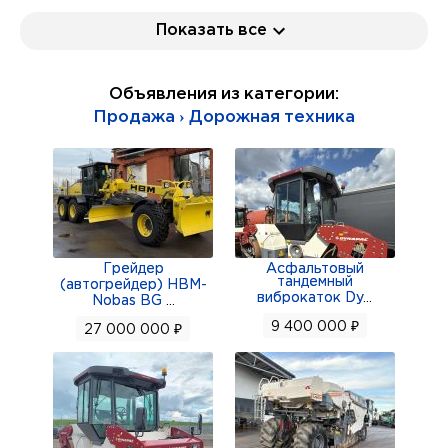
Привезём ЛЮБУЮ технику по Вашим
Показать все
техническим характеристикам.
Поможем организовать доставку по ВСЕЙ
Объявления из категории:
РОССИИ!
Продажа › Дорожная техника
Поможем подобрать различные варианты
грузовой и строительной техники.
Цена указaнa г.Благовещенск без учeтa
дocтaвки в Вaш горoд.
Грейдер
Асфальтовый
тандемный
(автогрейдер) HBM-
ГАРАНТИЯ
виброкаток Dy
...
Nobas BG
...
9 400 000 ₽
27 000 000 ₽
ЛИЗИНГ
Название Характеристика Дополнительно
Колесная формула: 4×4
Масса: Минимальная/эксплуатационная: