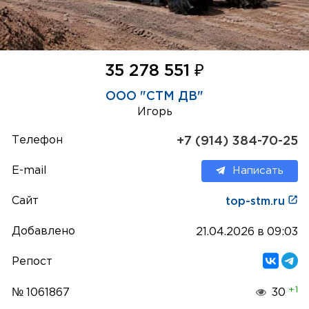
₽
35 278 551
ООО "СТМ ДВ"
Игорь
Телефон
+7 (914) 384-70-25
E-mail
Написать
Сайт
top-stm.ru
Добавлено
21.04.2026 в 09:03
Репост
+1
№ 1061867
30