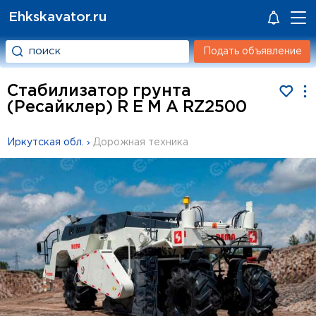
Ehkskavator.ru
Подать объявление
Стабилизатор грунта
(Ресайклер) R E M A RZ2500
Иркутская обл.
›
Дорожная техника