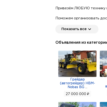
Привезём ЛЮБУЮ технику п
Поможем организовать до
Поможем подобрать различ
Показать все
Цена указaнa г.Благовещен
Объявления из категори
ГАРАНТИЯ
ЛИЗИНГ
Название Характеристика 
Колесная формула: 4×4
Грейдер
Масса: Минимальная/экспл
(автогрейдер) HBM-
Nobas BG
...
Емкость топливного бака: 1
Способность преодолевать
27 000 000 ₽
Макс. ширина фрезерования