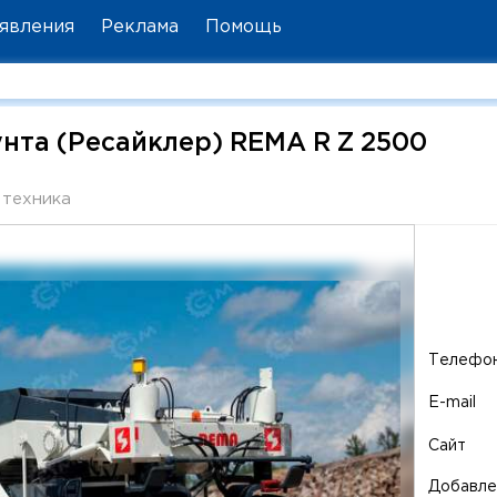
явления
Реклама
Помощь
нта (Ресайклер) REMA R Z 2500
техника
Телефо
E-mail
Сайт
Добавле