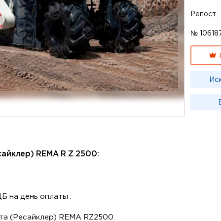
Репост
№ 10618
Ис
сайклер) REMA R Z 2500:
ЦБ на день оплаты .
а (Ресайклер) REMA RZ2500.