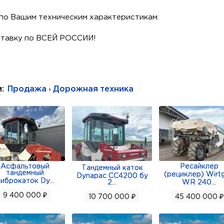
о Вашим техническим характеристикам.
ставку по ВСЕЙ РОССИИ!
ные варианты грузовой и строительной техники.
ск без учeтa дocтaвки в Вaш горoд.
и:
Продажа › Дорожная техника
Дополнительно
Асфальтовый
Ресайклер
Тандемный каток
уатационная: 30200/32000 кг
тандемный
(рециклер) Wirt
Dynapac CC4200 бу
виброкаток Dy
...
2
...
WR 240
...
100 л
9 400 000 ₽
 подъем: 50%
10 700 000 ₽
45 400 000 ₽
: 2 300 мм