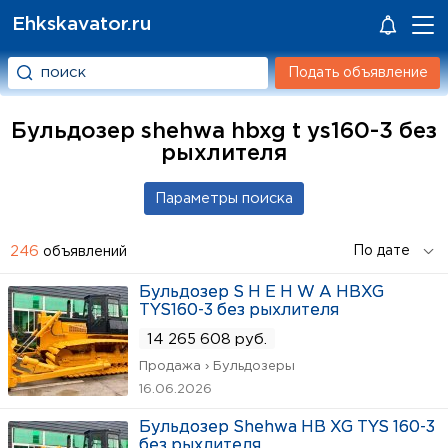
Ehkskavator.ru
Подать объявление
Бульдозер shehwa hbxg t ys160-3 без
рыхлителя
246
объявлений
Бульдозер S H E H W A HBXG
TYS160-3 без рыхлителя
14 265 608 руб.
Продажа › Бульдозеры
16.06.2026
Бульдозер Shehwa HB XG TYS 160-3
без рыхлителя