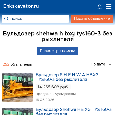
Ehkskavator.ru
Подать объявление
Бульдозер shehwa h bxg tys160-3 без
рыхлителя
252
объявления
Бульдозер S H E H W A HBXG
TYS160-3 без рыхлителя
14 265 608 руб.
Продажа › Бульдозеры
16.06.2026
Бульдозер Shehwa HB XG TYS 160-3
без рыхлителя