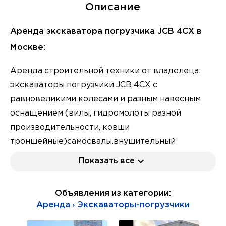
Описание
Аренда экскаватора погрузчика JCB 4CX в
Москве:
Аренда строительной техники от владелеца:
экскаваторы погрузчики JCB 4CX с
равновеликими колесами и разным навесным
оснащением (вилы, гидромолоты разной
производительности, ковши
троншейные)самосвалы.внушительный
автопарк спецтехники.
Показать все
Работаем по Москве и МО, разная Норма оплаты.
Опытные операторы. Низкие стоимости.
Объявления из категории:
Услуги:
Аренда › Экскаваторы-погрузчики
Аренда JCB 4CX