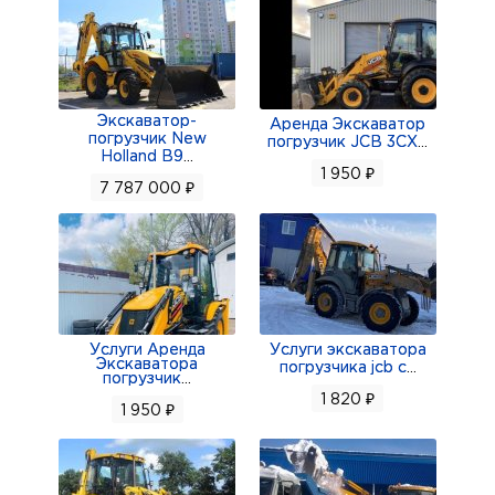
Аренда гидромолота 1т
Аренда троншейного ковша
Аренда вил
Аренда экскаватора погрузчика
Экскаватор-
Аренда самосвалов
Аренда Экскаватор
погрузчик New
погрузчик JCB 3CX
...
Погрузочные работы
Holland B9
...
1 950 ₽
Рытье троншей, котлованов, планировка,
7 787 000 ₽
демонтаж, строительство, погрузка, бурение,
вывоз грунта / мусора / снега, расчистка
территорий и т.д.
Услуги Аренда
Услуги экскаватора
Экскаватора
погрузчика jcb c
...
погрузчик
...
1 820 ₽
1 950 ₽