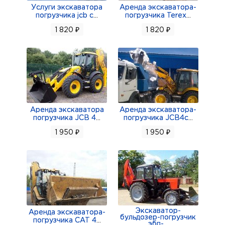
Услуги экскаватора
Аренда экскаватора-
погрузчика jcb c
...
погрузчика Terex
...
1 820 ₽
1 820 ₽
Аренда экскаватора
Аренда экскаватора-
погрузчика JCB 4
...
погрузчика JCB4c
...
1 950 ₽
1 950 ₽
Экскаватор-
Аренда экскаватора-
бульдозер-погрузчик
погрузчика CAT 4
...
эбп-
...