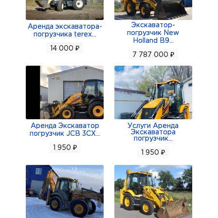
Экскаватор-
Аренда экскаватора-
погрузчик New
погрузчика terex
...
Holland B9
...
14 000 ₽
7 787 000 ₽
Аренда Экскаватор
Услуги Аренда
Экскаватора
погрузчик JCB 3CX
...
погрузчик
...
1 950 ₽
1 950 ₽