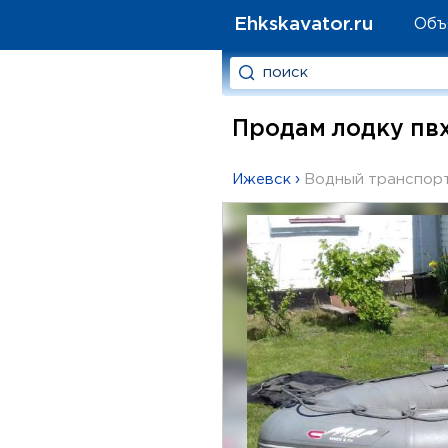
Ehkskavator.ru
Объ
Продам лодку пвх
Ижевск
›
Водный транспор