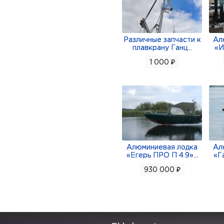
Различные запчасти к
Ал
плавкрану Ганц
...
«И
1 000 ₽
Алюминиевая лодка
Ал
«Егерь ПРО П 4.9»
...
«Г
930 000 ₽