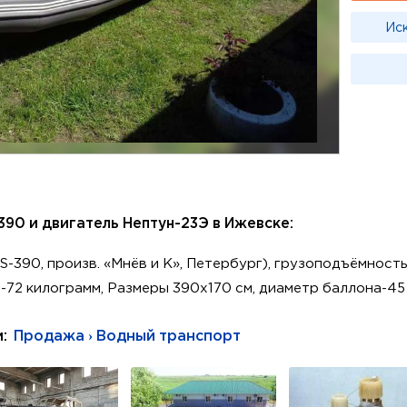
Ис
390 и двигатель Нептун-23Э в Ижевске:
S-390, произв. «Мнёв и К», Петербург), грузоподъёмност
с-72 килограмм, Размеры 390х170 см, диаметр баллона-45 
и:
Продажа › Водный транспорт