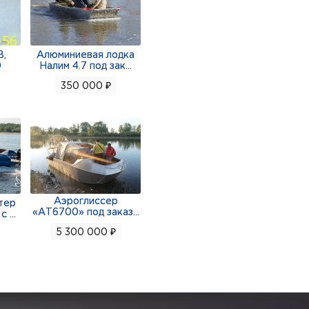
В,
Алюминиевая лодка
0
Налим 4.7 под зак
...
350 000 ₽
Аэроглиссер
тер
«АТ6700» под заказ
...
 с
...
5 300 000 ₽