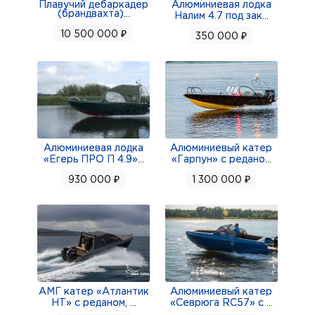
Плавучий дебаркадер
Алюминиевая лодка
(брандвахта)
...
Налим 4.7 под зак
...
10 500 000 ₽
350 000 ₽
Алюминиевая лодка
Алюминиевый катер
«Егерь ПРО П 4.9»
...
«Гарпун» с редано
...
930 000 ₽
1 300 000 ₽
АМГ катер «Атлантик
Алюминиевый катер
НТ» с реданом,
...
«Севрюга RC57» с
...