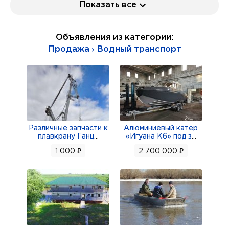
Показать все
насос ГМ37М;
насос ГМ40; насос 888А; насос 888СТ; насос
Объявления из категории:
918А (МТ-800); насос 918Б (МТ-800);
Продажа › Водный транспорт
Продам: насос 890; 890СТ; насос 4055А; насос
4062 (МТ-800);
насос 4073Т; насос 435ФТ; насос 4463АТ-1;
насос 448М; насос 463Б (МВ-280Б);
Продам: насос 465А; насос 465Д (МП-6000-2С);
насос 465К (Д-4500К);
Различные запчасти к
Алюминиевый катер
плавкрану Ганц
...
«Игуана К6» под з
...
насос 465МТВ (Д-1500ТВ); насос 465П;
1 000 ₽
2 700 000 ₽