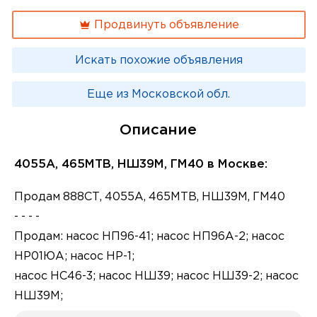
Продвинуть объявление
Искать похожие объявления
Еще из Московской обл.
Описание
4055А, 465МТВ, НШ39М, ГМ40 в Москве:
Продам 888СТ, 4055А, 465МТВ, НШ39М, ГМ40
- - - -
Продам: насос НП96-41; насос НП96А-2; насос
НР01ЮА; насос НР-1;
насос НС46-3; насос НШ39; насос НШ39-2; насос
НШ39М;
Продам: насос НШ40; насос ГМ35; насос ГМ36/1;