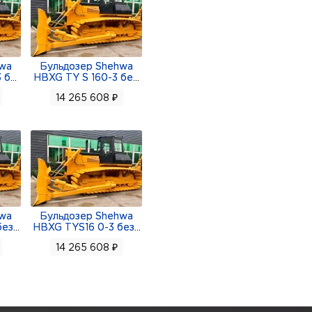
hwa
Бульдозер Shehwa
 б
...
HBXG TY S 160-3 бе
...
14 265 608 ₽
hwa
Бульдозер Shehwa
без
...
HBXG TYS16 0-3 без
...
14 265 608 ₽