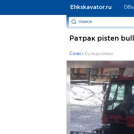
Ehkskavator.ru
Объ
Ратрак pisten bul
Сочи
›
Бульдозеры