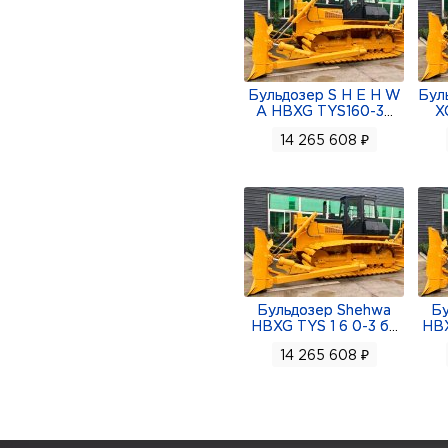
Бульдозер S H E H W
Бул
A HBXG TYS160-3
...
X
14 265 608 ₽
Бульдозер Shehwa
Бу
HBXG TYS 1 6 0-3 б
...
HBX
14 265 608 ₽