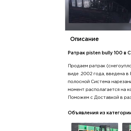
Описание
Ратрак pisten bully 100 в 
Продаем ратрак (снегоупло
виде .2002 года, введена в
полосной Система нарезани
момент располагается на ко
Поможем с Доставкой в раз
Объявления из категори