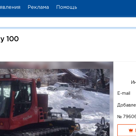
явления
Реклама
Помощь
ly 100
И
E-mail
Добавле
№ 7960