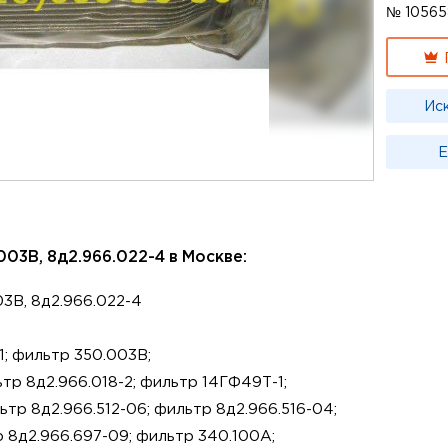
№ 10565
Ис
Е
003В, 8д2.966.022-4 в Москве:
03В, 8д2.966.022-4
1; фильтр 350.003В;
тр 8д2.966.018-2; фильтр 14ГФ49Т-1;
ьтр 8д2.966.512-06; фильтр 8д2.966.516-04;
р 8д2.966.697-09; фильтр 340.100А;