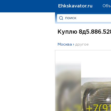
Ehkskavator.ru
Объ
Куплю 8д5.886.528
Москва
›
другое