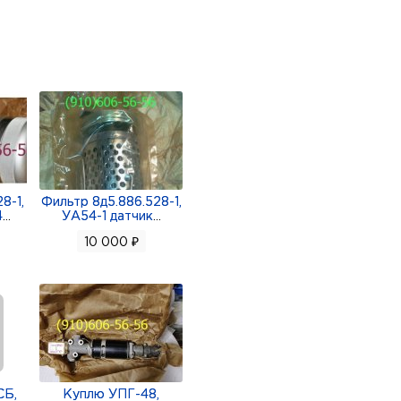
8-1,
Фильтр 8д5.886.528-1,
4
...
УА54-1 датчик
...
10 000 ₽
СБ,
Куплю УПГ-48,