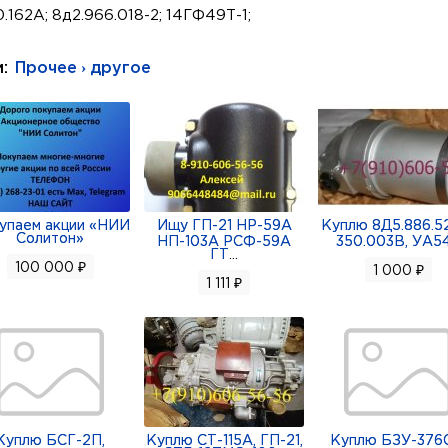
.162А; 8д2.966.018-2; 14ГФ49Т-1;
и:
Прочее › другое
упаем акции «НИИ
Ищу ГП-21 НР-59А
Куплю 8Д5.886.52
Солитон»
НП-103А РСФ-59А
350.003В, УА5
ГТ
...
100 000 ₽
1 000 ₽
1 111 ₽
Куплю БСГ-2П,
Куплю СТ-115А, ГП-21,
Куплю БЗУ-376