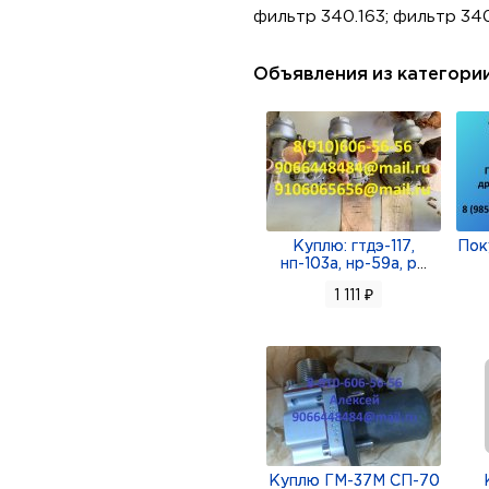
фильтр 340.163; фильтр 340
Объявления из категори
Куплю: гтдэ-117,
Пок
нп-103а, нр-59а, р
...
1 111 ₽
Куплю ГМ-37М СП-70