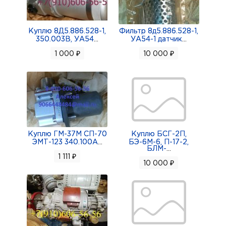
Куплю 8Д5.886.528-1,
Фильтр 8д5.886.528-1,
350.003В, УА54
...
УА54-1 датчик
...
1 000 ₽
10 000 ₽
Куплю ГМ-37М СП-70
Куплю БСГ-2П,
ЭМТ-123 340.100А
...
БЭ-6М-6, П-17-2,
БЛМ-
...
1 111 ₽
10 000 ₽