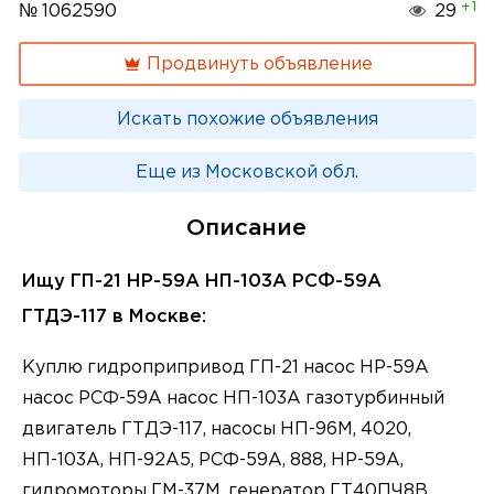
+1
№ 1062590
29
Продвинуть объявление
Искать похожие объявления
Еще из Московской обл.
Описание
Ищу ГП-21 НР-59А НП-103А РСФ-59А
ГТДЭ-117 в Москве:
Куплю гидроприпривод ГП-21 насос НР-59А
насос РСФ-59А насос НП-103А газотурбинный
двигатель ГТДЭ-117, насосы НП-96М, 4020,
НП-103А, НП-92А5, РСФ-59А, 888, НР-59А,
гидромоторы ГМ-37М, генератор ГТ40ПЧ8В ,