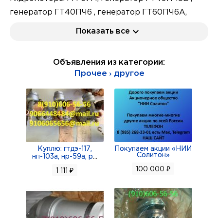
генератор ГТ40ПЧ6 , генератор ГТ60ПЧ6А,
фильтры 8д2.966.022-7, фильтры 8д2.966.697-06,
Показать все
кран ГА-172-00-2Т, кран УГ87/1-2,
электродвигатели МТ-3000 2 серии и 3серии,
Объявления из категории:
гидропривод ГП-21 с генератором в комплекте,
Прочее › другое
свечи СП-70, генератор ГТ30НЖЧ12Т, датчики
СПТ-0,1, датчики СПТ-0,1А, катушки КР-1,
катушки КР-12СИ , заслонки 3175 с
электромеханизмом МПК-13А5, клапаны МКТ-17Б
, клапаны МКТ-16, заслонки 1919Т, насосы
БНК-10КФН, электромеханизмы УР-6 и УТ-6Д,
Куплю: гтдэ-117,
Покупаем акции «НИИ
Солитон»
нп-103а, нр-59а, р
...
блоки зажигания СК224-05 2С, блоки зажигания
100 000 ₽
1 111 ₽
СК224-6 2С, свечи СП-06ВП3 СП-51П СПН4-3Т