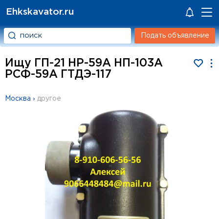
Ehkskavator.ru
Подать объявление
Ищу ГП-21 НР-59А НП-103А
РСФ-59А ГТДЭ-117
Москва
›
другое