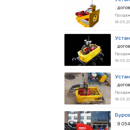
дого
Продаж
18.05.2
Устан
дого
Продаж
18.05.2
Устан
дого
Продаж
18.05.2
Буров
9 054