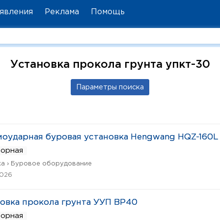
явления
Реклама
Помощь
Установка прокола грунта упкт-30
оударная буровая установка Hengwang HQZ-160L
ворная
а › Буровое оборудование
2026
овка прокола грунта УУП ВР40
ворная