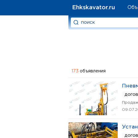
Ehkskavator.ru
Объ
173
объявления
Пневм
дого
Продаж
09.07.
Устан
дого