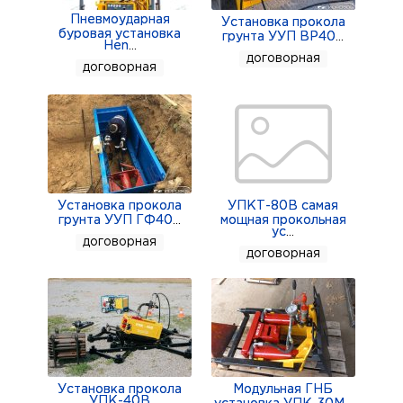
Пневмоударная
Установка прокола
буровая установка
грунта УУП ВР40
...
Hen
...
договорная
договорная
Установка прокола
УПКТ-80В самая
грунта УУП ГФ40
...
мощная прокольная
ус
...
договорная
договорная
Установка прокола
Модульная ГНБ
УПК-40В