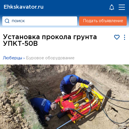
Ehkskavator.ru
Подать объявление
Установка прокола грунта
УПКТ-50В
Люберцы
›
Буровое оборудование