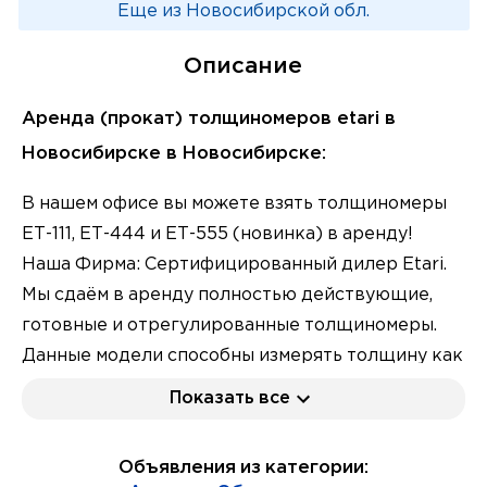
Еще из Новосибирской обл.
Описание
Аренда (прокат) толщиномеров etari в
Новосибирске в Новосибирске:
В нашем офисе вы можете взять толщиномеры
ЕТ-111, ЕТ-444 и ЕТ-555 (новинка) в аренду!
Наша Фирма: Сертифицированный дилер Etari.
Мы сдаём в аренду полностью действующие,
готовные и отрегулированные толщиномеры.
Данные модели способны измерять толщину как
на черных (до 2000 мкм), так и на цветных
Показать все
металлах (до 1000 мкм. Температурный
интервал пользования: от -25С до +50С (ЕТ-111),
Объявления из категории:
от -25С до +60С (ЕТ-444. Приборы подходят для