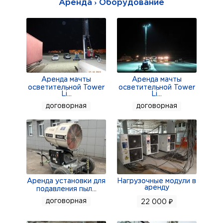
Аренда › Оборудование
измерения лакокрасочного покрытия
исключительно разных автомобилей.
Мы отрегулируем для вас прибор (а еще научим
его регулировать самостоятельно, если вы
планируете взять толщиномер на длительный
срок) и покажем как им пользоваться. В ваших
Аренда мачты
Аренда мачты
осветительной Tower
осветительной Tower
руках будет полностью настроеный к работе
Li
...
Li
...
договорная
договорная
комплект: толщиномер с заряженными
батарейками, регулировочные пластины,
инструкция и мягкий чехол для безопасного
хранения и переноски.
Цена аренды:
1 день (сутки): 500 р.
Аренда установки для
Нагрузочные модули в
аренду
подавления пыл
...
3 суток: 1000 р.
договорная
22 000 ₽
1 неделя: 1500 р.
АКЦИЯ! Возьмите толщиномер на выходные и