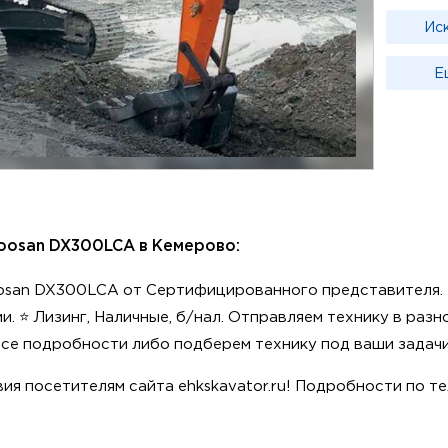
Ис
Е
oosan DX300LCA в Кемерово:
osan DX300LCA от Сертифицированного представителя. 
и. ⭐️ Лизинг, Наличные, б/нал. Отправляем технику в раз
все подробности либо подберем технику под ваши задачи
ия посетителям сайта ehkskavator.ru! Подробности по т