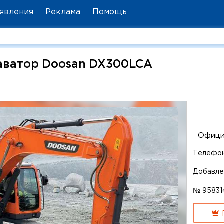
явления
Реклама
Помощь
аватор Doosan DX300LCA
Офици
Телефо
Добавле
№ 95831