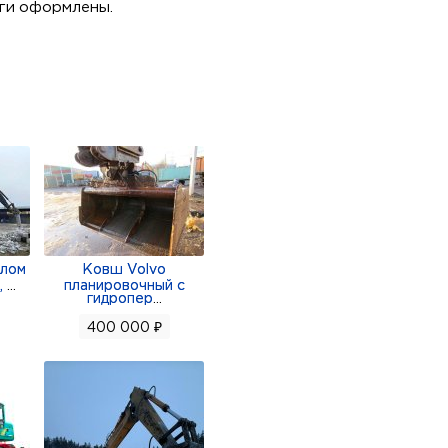
аги оформлены.
олом
Ковш Volvo
,
...
планировочный с
гидропер
...
400 000 ₽