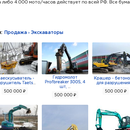
а либо 4.000 мото/часов действует по всей РФ. Все бум
чный экскаватор Doosan DX300LCA:
и:
Продажа › Экскаваторы
00 л.с. при об. в мин.
килограмм
- 10745 миллиметров
я - 7360 миллиметров
 - 10330 миллиметров
Гидромолот
аескусыватель -
Крашер - бетон
Profbreaker 300S, 4
зрушитель Taets
...
для разрушения
ки - 7240 миллиметров
шт,
...
500 000 ₽
500 000 ₽
500 000 ₽
ов - 1792 миллиметров
иметров
лиметров
иметров