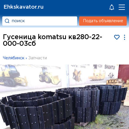
Ehkskavator.ru
Подать объявление
Гусеница komatsu кв280-22-
000-03сб
Челябинск
›
Запчасти