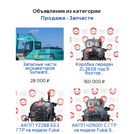
Объявления из категории:
Продажа › Запчасти
Запасные части
Коробка передач
экскаваторов
ZL265B под 9
Sunward
...
болтов
...
28 000 ₽
160 000 ₽
АКПП YZ268 БЕЗ
АКПП HZ6001 С ГТР
ГТР на модели Fukai
...
на модели Fukai S
...