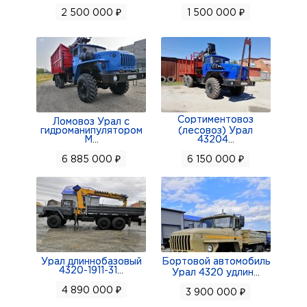
2 500 000 ₽
1 500 000 ₽
КАБИНА. ПОДКРЫЛКИ и т.д. ВСЕ ВИДНО НА
ФОТО.
Сортиментовоз
Ломовоз Урал с
гидроманипулятором
(лесовоз) Урал
М
...
43204
...
6 885 000 ₽
6 150 000 ₽
Урал длиннобазовый
Бортовой автомобиль
4320-1911-31
...
Урал 4320 удлин
...
4 890 000 ₽
3 900 000 ₽