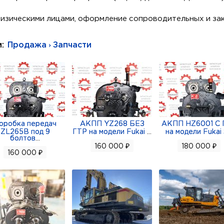
физическими лицами, оформление сопроводительных и за
и:
Продажа › Запчасти
оробка передач
АКПП YZ268 БЕЗ
АКПП HZ6001 С 
ZL265B под 9
ГТР на модели Fukai
...
на модели Fukai
болтов
...
160 000 ₽
180 000 ₽
160 000 ₽