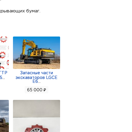
крывающих бумаг.
ГТР
Запасные части
 S
...
экскаваторов LGCE
E6
...
65 000 ₽