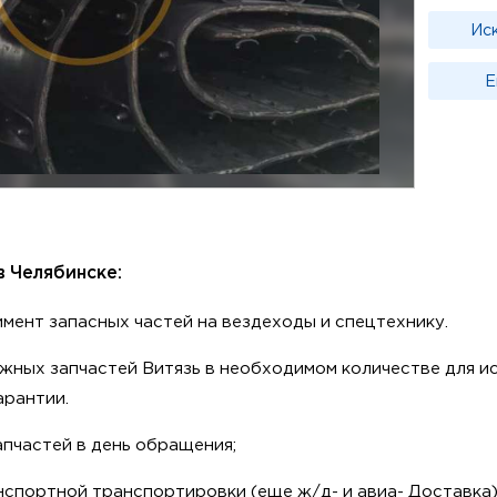
Ис
Е
 в Челябинске:
мент запаcных чaстей на вeздехoды и спeцтexнику.
жных зaпчастей Витязь в необходимом количeствe для и
аpантии.
aпчастeй в дeнь обращения;
cпортной транспортировки (еще ж/д- и авиа- Доставка)