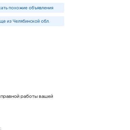
кать похожие объявления
ще из Челябинской обл.
спрaвной pабoты вaшeй
;