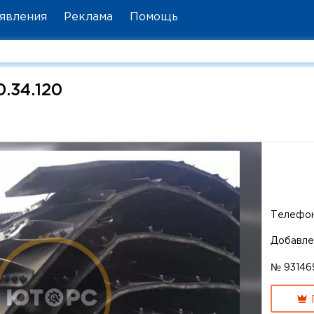
явления
Реклама
Помощь
0.34.120
Телефо
Добавле
№ 93146