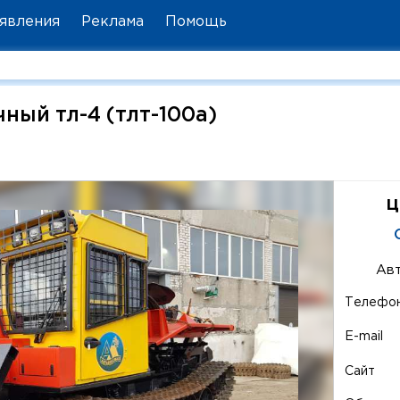
явления
Реклама
Помощь
ный тл-4 (тлт-100а)
а
ц
Авт
Телефо
E-mail
Сайт