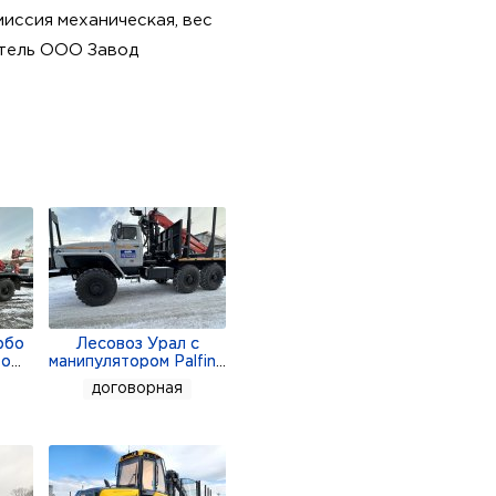
иссия механическая, вес
итель ООО Завод
рбо
Лесовоз Урал с
мо
...
манипулятором Palfin
...
договорная