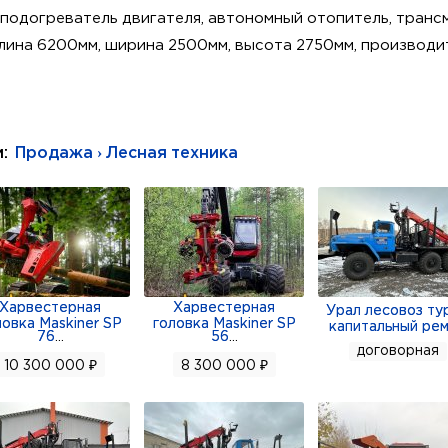
одогреватель двигателя, автономный отопитель, трансм
длина 6200мм, ширина 2500мм, высота 2750мм, производ
и:
Продажа › Лесная техника
Харвестерная
Харвестерная
Урал лесовоз ту
ловка Maskiner SP
головка Maskiner SP
капитальный ре
76
...
56
...
договорная
10 300 000 ₽
8 300 000 ₽