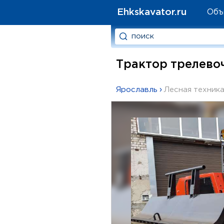
Ehkskavator.ru
Объ
Трактор трелевоч
Ярославль
›
Лесная техник