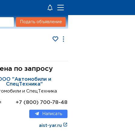
Подать объявление
ена по запросу
ООО "Автомобили и
СпецТехника"
омобили и СпецТехника
+7 (800) 700-78-48
н
Написать
aist-yar.ru