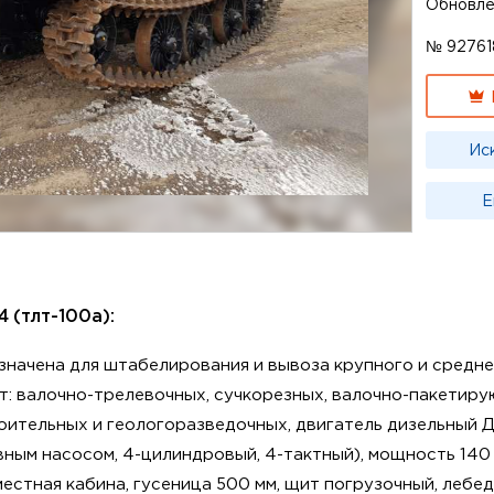
Обновл
№ 92761
Ис
Е
 (тлт-100а):
значена для штабелирования и вывоза крупного и среднег
: валочно-трелевочных, сучкорезных, валочно-пакетиру
ительных и геологоразведочных, двигатель дизельный Д
ым насосом, 4-цилиндровый, 4-тактный), мощность 140 л.
местная кабина, гусеница 500 мм, щит погрузочный, лебед