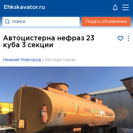
Ehkskavator.ru
Подать объявление
Автоцистерна нефраз 23
куба 3 секции
Нижний Новгород
›
Автоцистерны