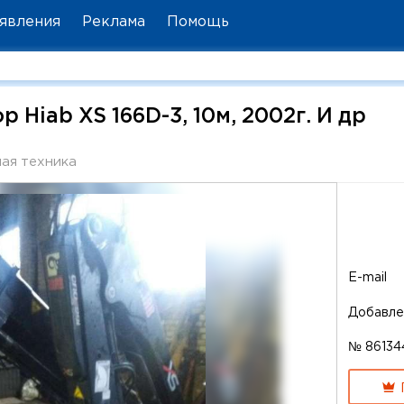
явления
Реклама
Помощь
Hiab XS 166D-3, 10м, 2002г. И др
ая техника
E-mail
Добавле
№ 86134