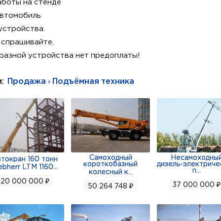
боты на стенде
автомобиль
устройства.
 спрашивайте.
разной устройства нет предоплаты!
и:
Продажа › Подъёмная техника
Самоходный
Несамоходны
токран 160 тонн
короткобазный
дизель-электриче
ebherr LTM 1160
...
п
...
колесный к
...
20 000 000 ₽
37 000 000 ₽
50 264 748 ₽