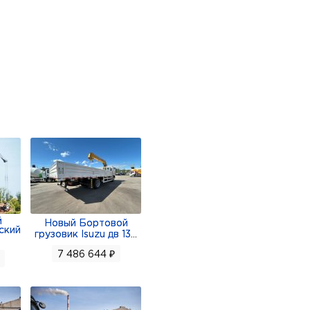
й
Новый Бортовой
ский
грузовик Isuzu дв 13
...
7 486 644 ₽