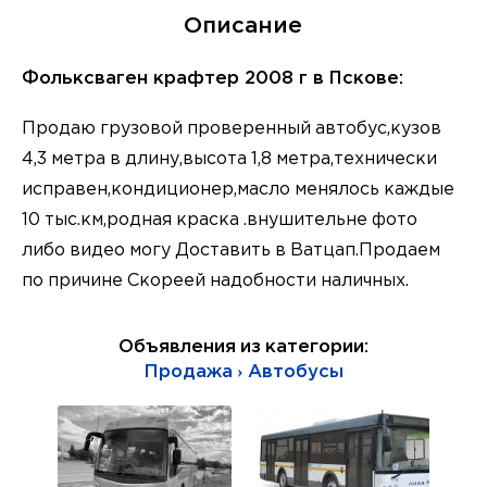
Описание
Фольксваген крафтер 2008 г в Пскове:
Продаю грузовой проверенный автобус,кузов
4,3 метра в длину,высота 1,8 метра,технически
исправен,кондиционер,масло менялось каждые
10 тыс.км,родная краска .внушительне фото
либо видео могу Доставить в Ватцап.Продаем
по причине Скореей надобности наличных.
Объявления из категории:
Продажа › Автобусы