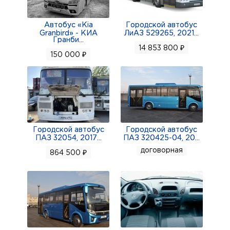
Автобус «Kia
Городской автобус
Granbird» - КИА
ЛиАЗ 529265, 2021
...
Гранби
...
14 853 800 ₽
150 000 ₽
Городской автобус
Городской автобус
ПАЗ 32054, 2017
...
ПАЗ 320425-04, 20
...
договорная
864 500 ₽