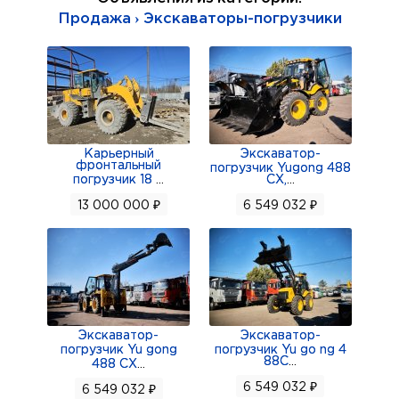
Продажа › Экскаваторы-погрузчики
Карьерный
Экскаватор-
фронтальный
погрузчик Yugong 488
погрузчик 18
...
CX,
...
13 000 000 ₽
6 549 032 ₽
Экскаватор-
Экскаватор-
погрузчик Yu gong
погрузчик Yu go ng 4
88C
...
488 CX
...
6 549 032 ₽
6 549 032 ₽