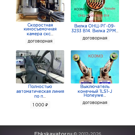
Скоростная
Вилка ОНЦ-РГ-09-
киносъемочная
3233 В14. Вилка 2РМ
...
камера скс
...
договорная
договорная
Полностью
Выключатель
автоматическая линия
конечный 1LS1-J
Honeywe
...
по п
...
договорная
1 000 ₽
Ehkskavator.ru
© 2012-2026