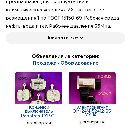
предназначен для эксплуатации в
климатических условиях УХЛ категории
размещения 1 по ГОСТ 15150-69. Рабочая среда
нефть, вода и газ. Рабочее давление 35Мпа.
Рабочая температура окружающей среды от
Показать все
-60°С до +40°С. Условный размер проходного
отверстия 2; 2,5; 3; 4; 5; 6; 8; 10; 12; 18; 20 мм.
Объявления из категории:
Регулирующий орган цилиндр. Управление
Продажа › Оборудование
штуцером ручное. Габаритные размеры, без
учёта выводов для манометров, 200,5х125х93мм.
Масса не более 8,0кг
Концевой
Электромагнит
выключатель
ЭМ-24М-52412-65
УХЛ4
...
Robotron TYP G
...
договорная
договорная