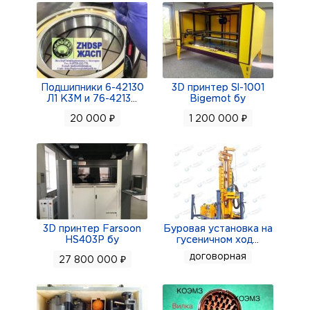
Подшипники 6-42130
3D принтер Sl-1001
Л1 К3М и 76-4213
...
Bigemot бу
20 000 ₽
1 200 000 ₽
3D принтер Farsoon
Буровая установка на
HS403P бу
гусеничном ход
...
договорная
27 800 000 ₽