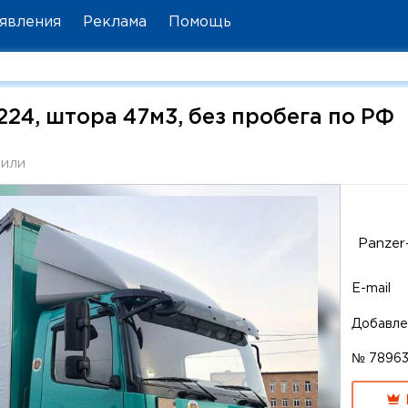
явления
Реклама
Помощь
224, штора 47м3, без пробега по РФ
били
Panzer
E-mail
Добавле
№ 7896