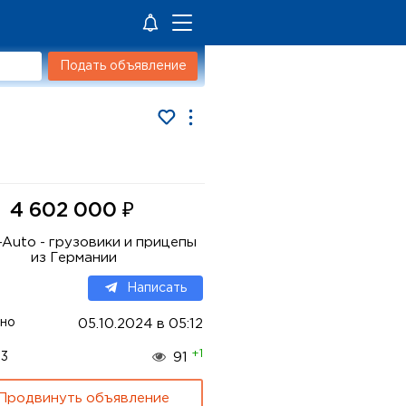
Подать объявление
₽
4 602 000
-Auto - грузовики и прицепы
из Германии
Написать
но
05.10.2024 в 05:12
+1
33
91
Продвинуть объявление