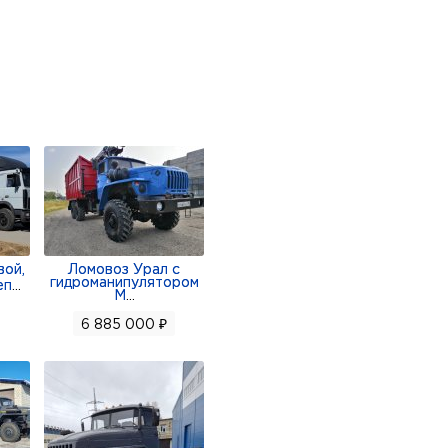
ь снова станет: 3 690 000
 наблюдением
ой,
Ломовоз Урал с
гидроманипулятором
еп
...
М
...
6 885 000 ₽
ЛАТОН!, свободный въёзд в