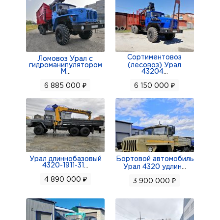
Сортиментовоз
Ломовоз Урал с
гидроманипулятором
(лесовоз) Урал
М
...
43204
...
6 885 000 ₽
6 150 000 ₽
Урал длиннобазовый
Бортовой автомобиль
4320-1911-31
...
Урал 4320 удлин
...
4 890 000 ₽
3 900 000 ₽