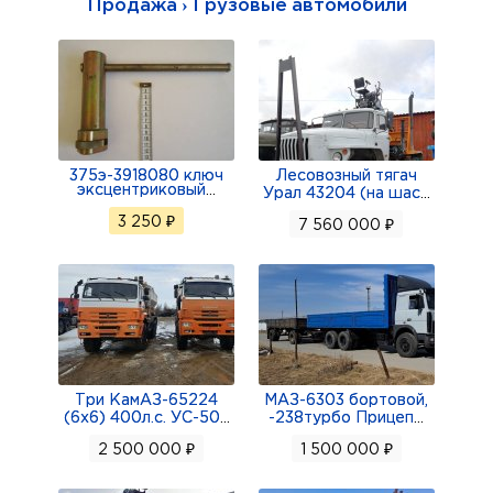
Продажа › Грузовые автомобили
375э-3918080 ключ
Лесовозный тягач
эксцентриковый
...
Урал 43204 (на шас
...
3 250 ₽
7 560 000 ₽
Три КамАЗ-65224
МАЗ-6303 бортовой,
(6х6) 400л.с. УС-50
...
-238турбо Прицеп
...
2 500 000 ₽
1 500 000 ₽