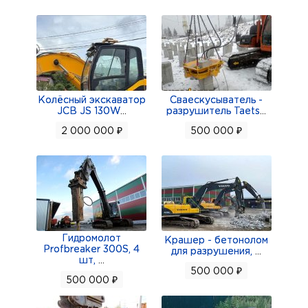
Колёсный экскаватор
Сваескусыватель -
JCB JS 130W
...
разрушитель Taets
...
2 000 000 ₽
500 000 ₽
Гидромолот
Крашер - бетонолом
Profbreaker 300S, 4
для разрушения,
...
шт,
...
500 000 ₽
500 000 ₽