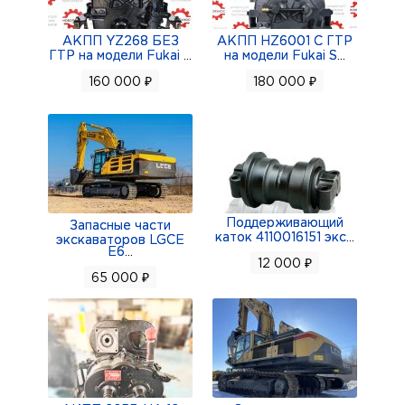
АКПП YZ268 БЕЗ
АКПП HZ6001 С ГТР
ГТР на модели Fukai
...
на модели Fukai S
...
160 000 ₽
180 000 ₽
Поддерживающий
Запасные части
каток 4110016151 экс
...
экскаваторов LGCE
E6
...
12 000 ₽
65 000 ₽