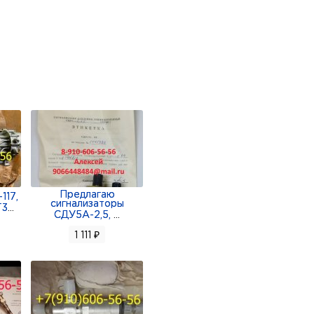
; 8д5-886-036;
-886-066;
86036;
Предлагаю
117,
сигнализаторы
Т3
...
СДУ5А-2,5,
...
1 111 ₽