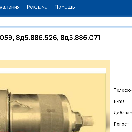
явления
Реклама
Помощь
59, 8д5.886.526, 8д5.886.071
Телефо
E-mail
Добавле
Репост