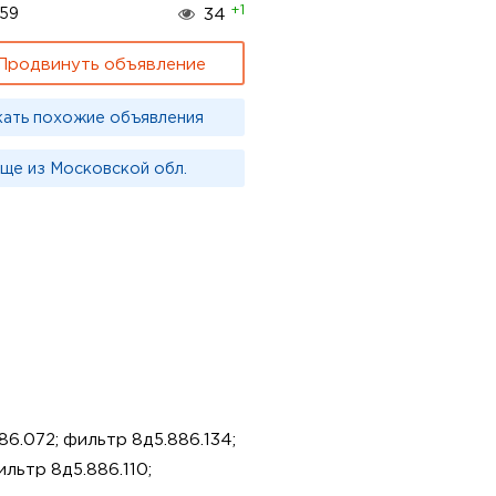
+1
59
34
Продвинуть объявление
кать похожие объявления
ще из Московской обл.
6.072; фильтр 8д5.886.134;
льтр 8д5.886.110;