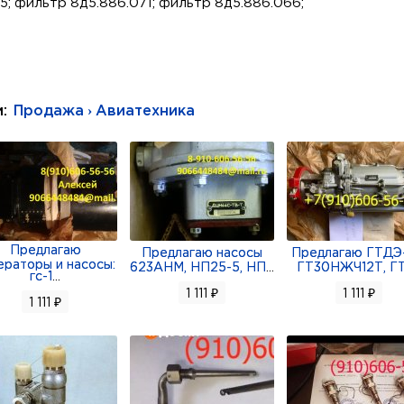
; фильтр 8д5.886.071; фильтр 8д5.886.066;
9; 8д5-886-045; 8д5-886-526; 8д5-886-072; 8д5-886-134
8д5-886-157; 8д5-886-110; 8д5-886-045; 8д5-886-071; 8д5
59; 8д5886045; 8д5886526; 8д5886072; 8д5886134; 8д58
и:
Продажа › Авиатехника
886157; 8д5886110; 8д5886045; 8д5886071; 8д5886066
Предлагаю
Предлагаю насосы
Предлагаю ГТДЭ-
ераторы и насосы:
623АНМ, НП25-5, НП
...
ГТ30НЖЧ12Т, Г
гс-1
...
1 111 ₽
1 111 ₽
1 111 ₽