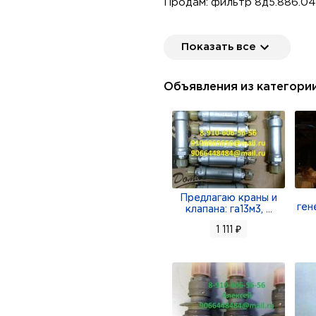
Продам: фильтр 8д5.886.045
Продам фильтры: 8д5.886.05
Показать все
8д5-886-027; 8д5-886-057; 
Продам фильтры 8д5.886.0
Объявления из категори
8д5886027; 8д5886057; 8д5
Предлагаю краны и
ген
клапана: га13м3,
...
1 111 ₽