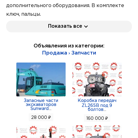
дополнительного оборудования. В комплекте
ключ, пальцы.
Не требуется вмешательство в гидравлическую
Показать все
систему экскаватора. Винт вращается с
помощью специального инструмента в ту или
Объявления из категории:
другую сторону, присоединяя или отсоединяя
Продажа › Запчасти
навесное оборудование.
Масса 500 кг. Гарантия 6 месяцев. Расчет с НДС.
Отправка в любой город по России.
По запросу направим коммерческое
предложение. Тел макс +79226721572,
+79221253202 изготовитель ООО
Запасные части
Коробка передач
экскаваторов
ZL265B под 9
"Стройтехзапчасть" - ваш надёжный поставщик
Sunward
...
болтов
...
28 000 ₽
160 000 ₽