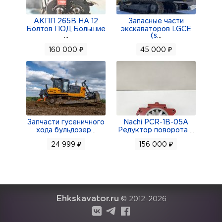
АКПП 265В НА 12
Запасные части
Болтов ПОД Большие
экскаваторов LGCE
...
(s
...
160 000 ₽
45 000 ₽
Запчасти гусеничного
Nachi PCR-1B-05A
хода бульдозер
...
Редуктор поворота
...
24 999 ₽
156 000 ₽
Ehkskavator.ru
© 2012-2026