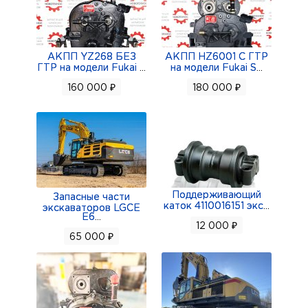
АКПП YZ268 БЕЗ
АКПП HZ6001 С ГТР
ГТР на модели Fukai
...
на модели Fukai S
...
160 000 ₽
180 000 ₽
Поддерживающий
Запасные части
каток 4110016151 экс
...
экскаваторов LGCE
E6
...
12 000 ₽
65 000 ₽