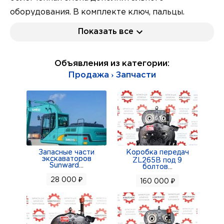
оборудования. В комплекте ключ, пальцы.
Не требуется вмешательство в гидравлическую
Показать все
систему экскаватора. Винт вращается с
помощью специального инструмента в ту или
Объявления из категории:
другую сторону, присоединяя или отсоединяя
Продажа › Запчасти
навесное оборудование.
Масса 500 кг. Гарантия 6 месяцев. Расчет с НДС.
Отправка в любой город по России.
По запросу направим коммерческое
предложение. Тел макс +79226721572,
+79221253202 изготовитель ООО
Запасные части
Коробка передач
экскаваторов
ZL265B под 9
"Стройтехзапчасть" - ваш надёжный поставщик
Sunward
...
болтов
...
28 000 ₽
160 000 ₽