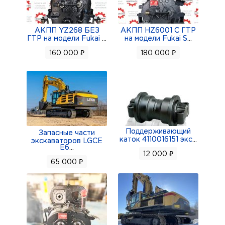
АКПП YZ268 БЕЗ
АКПП HZ6001 С ГТР
ГТР на модели Fukai
...
на модели Fukai S
...
160 000 ₽
180 000 ₽
Поддерживающий
Запасные части
каток 4110016151 экс
...
экскаваторов LGCE
E6
...
12 000 ₽
65 000 ₽