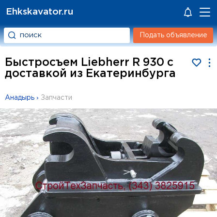
Ehkskavator.ru
Подать объявление
Быстросъем Liebherr R 930 с
доставкой из Екатеринбурга
Анадырь
›
Запчасти