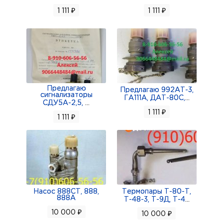
1 111 ₽
1 111 ₽
Продам измерительный комплекс давления:
ИКДРДФ-0,016-0,01-0; ИКДРДФ-6-5,4-0
Предлагаю
Предлагаю 992АТ-3,
сигнализаторы
ГА111А, ДАТ-80С,
...
СДУ5А-2,5,
...
1 111 ₽
1 111 ₽
Насос 888СТ, 888,
Термопары Т-80-Т,
888А
Т-48-3, Т-9Д, Т-4
...
10 000 ₽
10 000 ₽