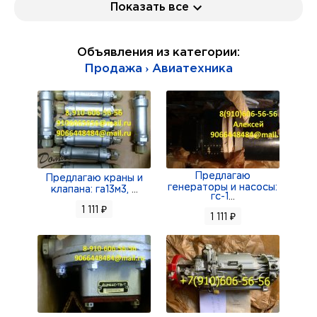
Показать все
Продам МП-250; МП-250Р; МП-750ТВ;
АДС-1000ТВ; АДС-500ТВ; МВД5Е-05;
Объявления из категории:
МВД25Е-0,25;
Продажа › Авиатехника
МПК-14МТВ 2С; МЗК-2 сер 2; МЗК-3; МПК-2; РГК
к МПК-14МТВ;
Продам МПК-1 2серии; МПК-1 2С Д-1,6э/дв;
ЭПВ-1Б Д-160ТФ; МВР-2В Д-38;
МВР-2П Д-90; МП-100М 2серии; МП-100МТ;
Предлагаю
МП-250; МП-259Р; МП-750ТВ;
Предлагаю краны и
генераторы и насосы:
клапана: га13м3,
...
Продам МП-100С 2С; МП-100С 3С; МП-6000А;
гс-1
...
1 111 ₽
МП-100Б1 серия 2; МП-199Б1 2С;
1 111 ₽
МП5И-18; МП5И-40; МВТ-300 Д-300МП-500;
МП-100А; МП-150Д; МП-100МБ;
Продам МП-6000 2С; МП-5000А; Д-14ФТ 2с;
Д-14ТФ 2с; электродвигатель Д-1,6;
электродвигатель Д-10АРУ; заслонка 5419;