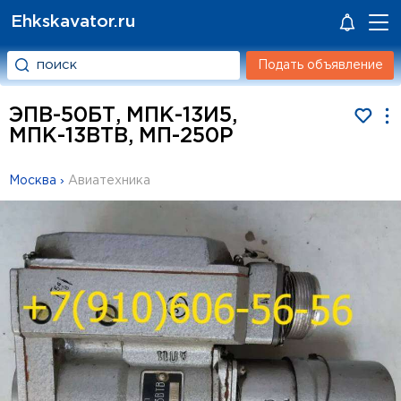
Ehkskavator.ru
Подать объявление
ЭПВ-50БТ, МПК-13И5,
МПК-13ВТВ, МП-250Р
Москва
›
Авиатехника