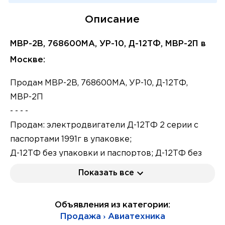
Описание
МВР-2В, 768600МА, УР-10, Д-12ТФ, МВР-2П в
Москве:
Продам МВР-2В, 768600МА, УР-10, Д-12ТФ,
МВР-2П
- - - -
Продам: электродвигатели Д-12ТФ 2 серии с
паспортами 1991г в упаковке;
Д-12ТФ без упаковки и паспортов; Д-12ТФ без
серии; Д-12ТФ-1;
Показать все
Продам: электромеханизм УР-10 2серии;
комплекты РГК к МПК-14МТВ 1:20;
Объявления из категории:
э/мех МПК-14МТВ 2 серии; электромеханизм
Продажа › Авиатехника
МВР-2В 2 серии;