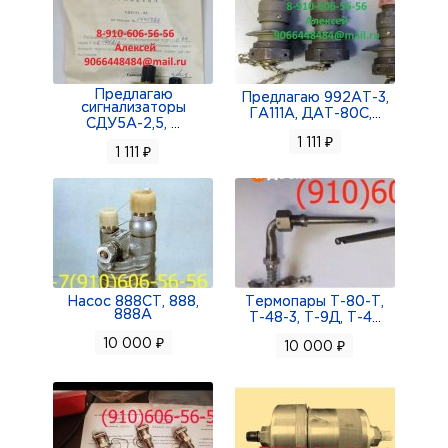
Предлагаю
Предлагаю 992АТ-3,
сигнализаторы
ГА111А, ДАТ-80С,
...
СДУ5А-2,5,
...
1 111 ₽
1 111 ₽
Насос 888СТ, 888,
Термопары Т-80-Т,
888А
Т-48-3, Т-9Д, Т-4
...
10 000 ₽
10 000 ₽