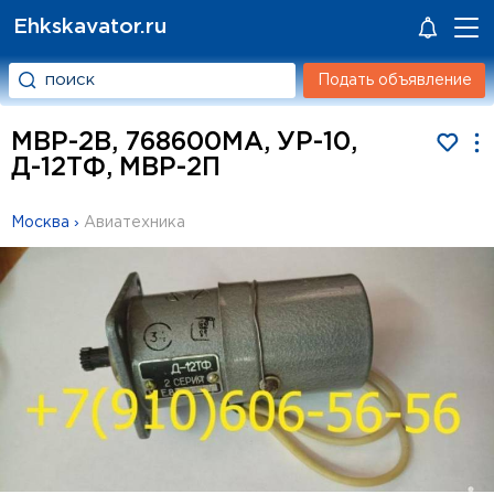
Ehkskavator.ru
Подать объявление
МВР-2В, 768600МА, УР-10,
Д-12ТФ, МВР-2П
Москва
›
Авиатехника