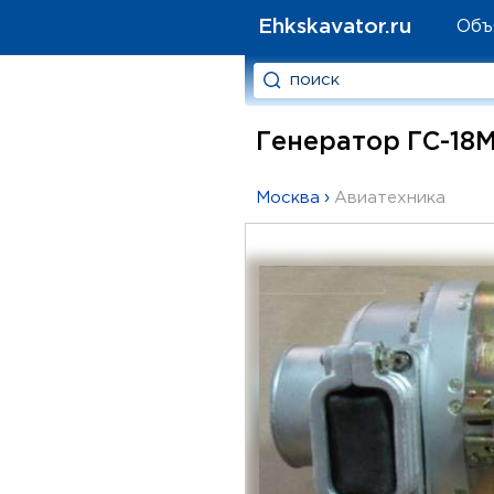
Ehkskavator.ru
Объ
Генератор ГС-18М
Москва
›
Авиатехника