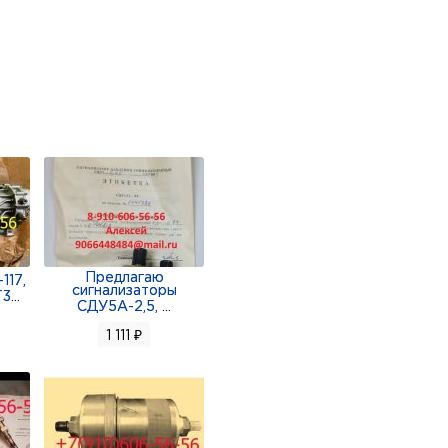
Предлагаю
117,
сигнализаторы
Т3
...
СДУ5А-2,5,
...
1 111 ₽