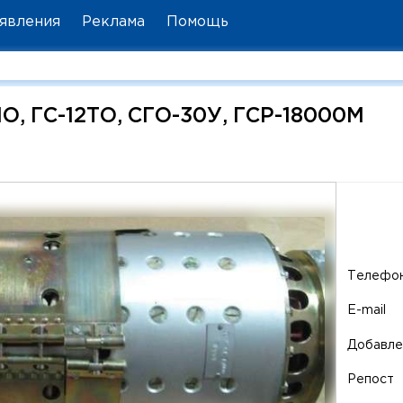
явления
Реклама
Помощь
О, ГС-12ТО, СГО-30У, ГСР-18000М
Телефо
E-mail
Добавле
Репост