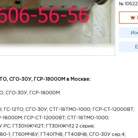
№ 10622
Ис
Е
ТО, СГО-30У, ГСР-18000М в Москве:
ТО, СГО-30У, ГСР-18000М
; ГС-12ТО; СГО-30У; СТГ-18ТМО-1000; ГСР-СТ-12000ВТ;
-18000М; ГСР-СТ-12000ВТ; СТГ-18ТМО-1000;
У РС; ГТ30НЖЧ12Т; ГТ30НЖЧ12 2 серия;
80-1; ГТ60МЧ8У; ГТ40ПЧ8; ГТ40ВЧ8; СГО-30У сер.4;