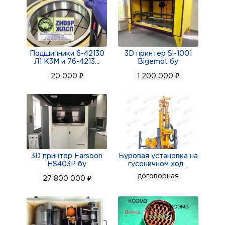
Подшипники 6-42130
3D принтер Sl-1001
Л1 К3М и 76-4213
...
Bigemot бу
20 000 ₽
1 200 000 ₽
3D принтер Farsoon
Буровая установка на
HS403P бу
гусеничном ход
...
договорная
27 800 000 ₽