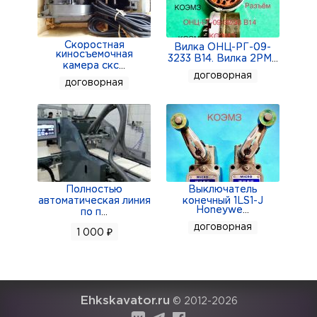
Скоростная
Вилка ОНЦ-РГ-09-
киносъемочная
3233 В14. Вилка 2РМ
...
камера скс
...
договорная
договорная
Полностью
Выключатель
автоматическая линия
конечный 1LS1-J
Honeywe
...
по п
...
договорная
1 000 ₽
Ehkskavator.ru
© 2012-2026