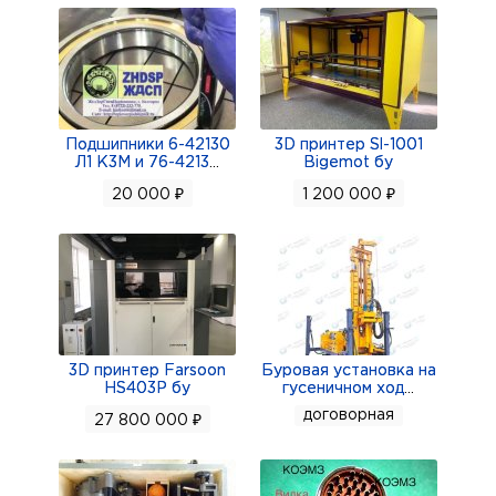
Подшипники 6-42130
3D принтер Sl-1001
Л1 К3М и 76-4213
...
Bigemot бу
20 000 ₽
1 200 000 ₽
3D принтер Farsoon
Буровая установка на
HS403P бу
гусеничном ход
...
договорная
27 800 000 ₽