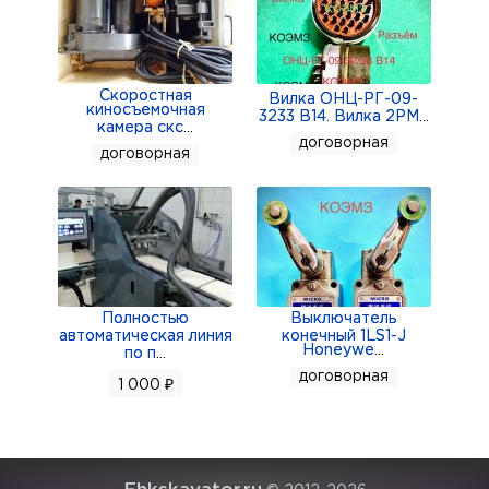
Скоростная
Вилка ОНЦ-РГ-09-
киносъемочная
3233 В14. Вилка 2РМ
...
камера скс
...
договорная
договорная
Полностью
Выключатель
автоматическая линия
конечный 1LS1-J
Honeywe
...
по п
...
договорная
1 000 ₽