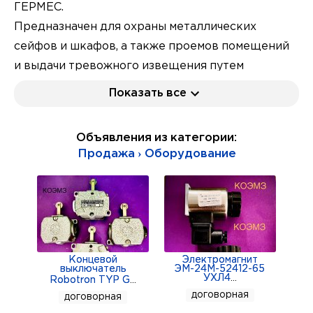
ГЕРМЕС.
Предназначен для охраны металлических
сейфов и шкафов, а также проемов помещений
и выдачи тревожного извещения путем
размыкания выходных контактов при
Показать все
приближении человека к охраняемому предмету
(чувствительному элементу) или касании.
Объявления из категории:
Работает совместно с пультами
Продажа › Оборудование
централизованного наблюдения (ПЦН) или
приборами приемно-контрольными (ППК),
реагирующими на размыкание выходных
контактов извещателей, включенных в шлейф
охранной сигнализации.
Концевой
Электромагнит
Подробности по телефону или на сайте:
выключатель
ЭМ-24М-52412-65
УХЛ4
...
Robotron TYP G
...
договорная
договорная