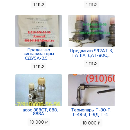
1 111 ₽
1 111 ₽
Предлагаю
Предлагаю 992АТ-3,
сигнализаторы
ГА111А, ДАТ-80С,
...
СДУ5А-2,5,
...
1 111 ₽
1 111 ₽
Насос 888СТ, 888,
Термопары Т-80-Т,
888А
Т-48-3, Т-9Д, Т-4
...
10 000 ₽
10 000 ₽