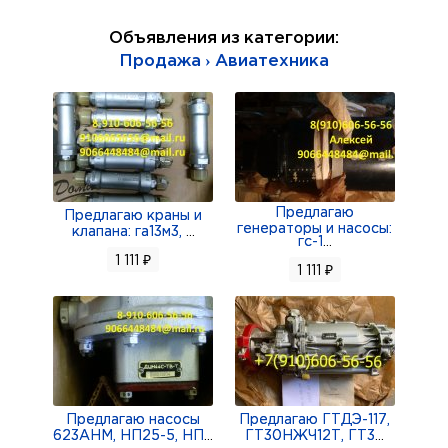
клапан ГА-109;
Объявления из категории:
клапан РД-14-00-1; клапан РД-14-00-2; клапан
Продажа › Авиатехника
РД14-00-4; клапан ГА-165;
Продам: кран ГА-165/1; кран ГА-165Б; кран
ГА-140; кран ГА-142/1;
кран ГА-142/2; кран ГА-111; кран ГА-111А; клапан
ГА-186М;
Предлагаю
Продам: клапан зарядный 800600М; клапан
Предлагаю краны и
генераторы и насосы:
клапана: га13м3,
...
зарядный 800600-1; клапан 781100;
гс-1
...
1 111 ₽
1 111 ₽
Предлагаю насосы
Предлагаю ГТДЭ-117,
623АНМ, НП25-5, НП
...
ГТ30НЖЧ12Т, ГТ3
...