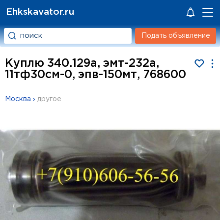
Ehkskavator.ru
Подать объявление
Куплю 340.129а, эмт-232а,
11тф30см-0, эпв-150мт, 768600
Москва
›
другое