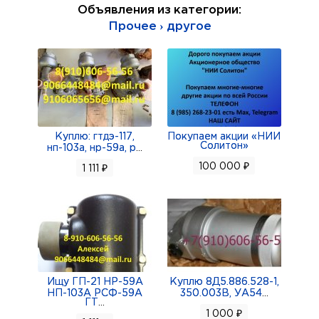
Объявления из категории:
эмт-230; эмт-226; эмт-123; эмт-232а; эмт-244а;
Прочее › другое
куплю: 8д2.966.697-05; 8д2.966.697-06;
8д2.966.697-07; 8д2.966.133-01;
8д2.966.021-2; 8д2.966.041-2; 8д2.966.516-05 а
также зип к этим фильтрам
куплю: эгп-102; гср-ст-18000; стг-12тмо-1000;
гс-18мо;
Куплю: гтдэ-117,
Покупаем акции «НИИ
Солитон»
нп-103а, нр-59а, р
...
340.079а; 340.100а; 340.146; 340.162; 340.163;
100 000 ₽
1 111 ₽
340.129а; 11тф30см;
куплю: 11тф30см-0; 11тф30см-1; 11тф30м а также
зип к ним,
8д2.966.022-7; мкт-17б; мкт-361а; мкв-251а;
эмт-230;
куплю: клапаны 772; мкт-17б; катушки кр-12си;
Ищу ГП-21 НР-59А
Куплю 8Д5.886.528-1,
НП-103А РСФ-59А
350.003В, УА54
...
сп-0,4э; сп-0,6э;
ГТ
...
1 000 ₽