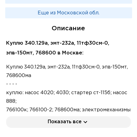
Еще из Московской обл.
Описание
Куплю 340.129а, эмт-232а, 11тф30см-0,
эпв-150мт, 768600 в Москве:
Куплю 340.129а, эмт-232а, 11тф30см-0, эпв-150мт,
768600ма
- - - -
куплю: насос 4020; 4030; стартер ст-115б; насос
888;
766100к; 766100-2; 768600ма; электромеханизмы
мвр-2в; ур-6; эпв-150мт 2с;
Показать все
куплю: мпк-14мтв; мп-750тв; мпк-13а5; мпк-5а;
мпк-17; мпк-13дтв;