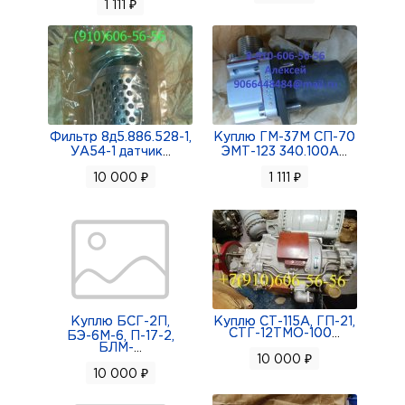
1 111 ₽
Фильтр 8д5.886.528-1,
Куплю ГМ-37М СП-70
УА54-1 датчик
...
ЭМТ-123 340.100А
...
10 000 ₽
1 111 ₽
Куплю БСГ-2П,
Куплю СТ-115А, ГП-21,
СТГ-12ТМО-100
...
БЭ-6М-6, П-17-2,
БЛМ-
...
10 000 ₽
10 000 ₽